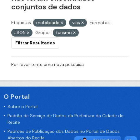
conjuntos de dados
Etiquetas:
mobilidade
vias
Formatos:
JSON
Grupos:
turismo
Filtrar Resultados
Por favor tente uma nova pesquisa.
O Portal
Sobre o Portal
Padrão de Serviço de Dados da Prefeitura da Cidade de
Recife
Padrões de Publicação dos Dados no Portal de Dados
Abertos do Recife