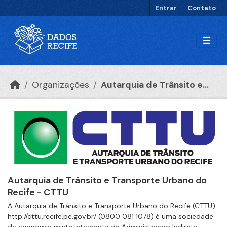
Ir para o conteúdo principal
Entrar
Contato
Organizações
Autarquia de Trânsito e...
Autarquia de Trânsito e Transporte Urbano do
Recife - CTTU
A Autarquia de Trânsito e Transporte Urbano do Recife (CTTU)
http://cttu.recife.pe.gov.br/ (0800 081 1078) é uma sociedade