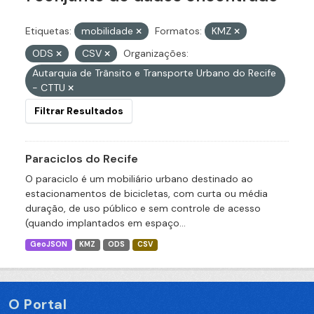
Etiquetas:
mobilidade
Formatos:
KMZ
ODS
CSV
Organizações:
Autarquia de Trânsito e Transporte Urbano do Recife
- CTTU
Filtrar Resultados
Paraciclos do Recife
O paraciclo é um mobiliário urbano destinado ao
estacionamentos de bicicletas, com curta ou média
duração, de uso público e sem controle de acesso
(quando implantados em espaço...
GeoJSON
KMZ
ODS
CSV
O Portal