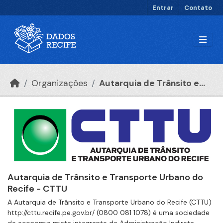
Ir para o conteúdo principal
Entrar
Contato
Organizações
Autarquia de Trânsito e...
Autarquia de Trânsito e Transporte Urbano do
Recife - CTTU
A Autarquia de Trânsito e Transporte Urbano do Recife (CTTU)
http://cttu.recife.pe.gov.br/ (0800 081 1078) é uma sociedade