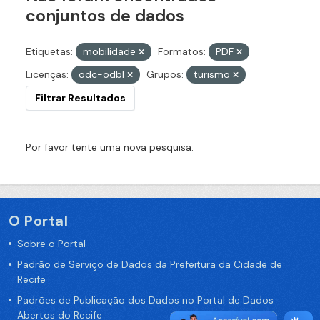
conjuntos de dados
Etiquetas:
mobilidade
Formatos:
PDF
Licenças:
odc-odbl
Grupos:
turismo
Filtrar Resultados
Por favor tente uma nova pesquisa.
O Portal
Sobre o Portal
Padrão de Serviço de Dados da Prefeitura da Cidade de
Recife
Padrões de Publicação dos Dados no Portal de Dados
Abertos do Recife