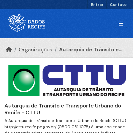
Ir para o conteúdo principal
Entrar
Contato
Organizações
Autarquia de Trânsito e...
Autarquia de Trânsito e Transporte Urbano do
Recife - CTTU
A Autarquia de Trânsito e Transporte Urbano do Recife (CTTU)
http://cttu.recife.pe.gov.br/ (0800 081 1078) é uma sociedade