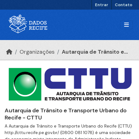
Ir para o conteúdo principal
Entrar
Contato
Organizações
Autarquia de Trânsito e...
Autarquia de Trânsito e Transporte Urbano do
Recife - CTTU
A Autarquia de Trânsito e Transporte Urbano do Recife (CTTU)
http://cttu.recife.pe.gov.br/ (0800 081 1078) é uma sociedade