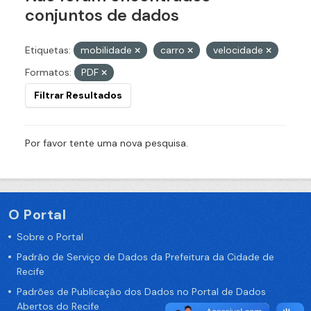
conjuntos de dados
Etiquetas:
mobilidade
carro
velocidade
Formatos:
PDF
Filtrar Resultados
Por favor tente uma nova pesquisa.
O Portal
Sobre o Portal
Padrão de Serviço de Dados da Prefeitura da Cidade de
Recife
Padrões de Publicação dos Dados no Portal de Dados
Abertos do Recife