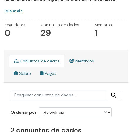
de economia mista integrante da Administração Indireta...
leia mais
Seguidores
Conjuntos de dados
Membros
0
29
1
Conjuntos de dados
Membros
Sobre
Pages
Ordenar por
2 conjuntos de dados