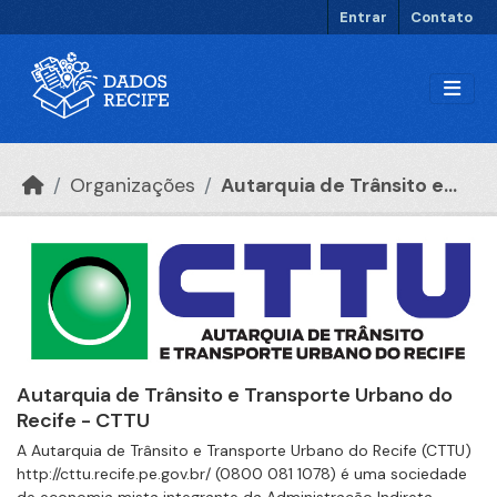
Ir para o conteúdo principal
Entrar
Contato
Organizações
Autarquia de Trânsito e...
Autarquia de Trânsito e Transporte Urbano do
Recife - CTTU
A Autarquia de Trânsito e Transporte Urbano do Recife (CTTU)
http://cttu.recife.pe.gov.br/ (0800 081 1078) é uma sociedade