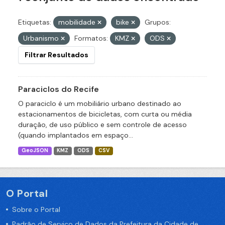
Etiquetas:
mobilidade
bike
Grupos:
Urbanismo
Formatos:
KMZ
ODS
Filtrar Resultados
Paraciclos do Recife
O paraciclo é um mobiliário urbano destinado ao
estacionamentos de bicicletas, com curta ou média
duração, de uso público e sem controle de acesso
(quando implantados em espaço...
GeoJSON
KMZ
ODS
CSV
O Portal
Sobre o Portal
Padrão de Serviço de Dados da Prefeitura da Cidade de