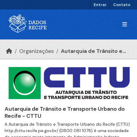
Ir para o conteúdo principal
Entrar
Contato
Organizações
Autarquia de Trânsito e...
Autarquia de Trânsito e Transporte Urbano do
Recife - CTTU
A Autarquia de Trânsito e Transporte Urbano do Recife (CTTU)
http://cttu.recife.pe.gov.br/ (0800 081 1078) é uma sociedade