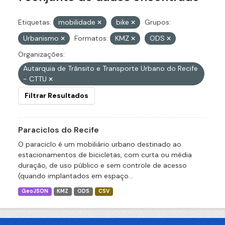
Etiquetas:
mobilidade
bike
Grupos:
Urbanismo
Formatos:
KMZ
ODS
Organizações:
Autarquia de Trânsito e Transporte Urbano do Recife
- CTTU
Filtrar Resultados
Paraciclos do Recife
O paraciclo é um mobiliário urbano destinado ao
estacionamentos de bicicletas, com curta ou média
duração, de uso público e sem controle de acesso
(quando implantados em espaço...
GeoJSON
KMZ
ODS
CSV