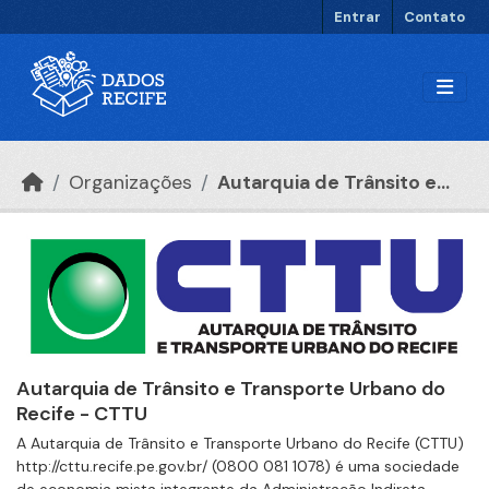
Ir para o conteúdo principal
Entrar
Contato
Organizações
Autarquia de Trânsito e...
Autarquia de Trânsito e Transporte Urbano do
Recife - CTTU
A Autarquia de Trânsito e Transporte Urbano do Recife (CTTU)
http://cttu.recife.pe.gov.br/ (0800 081 1078) é uma sociedade