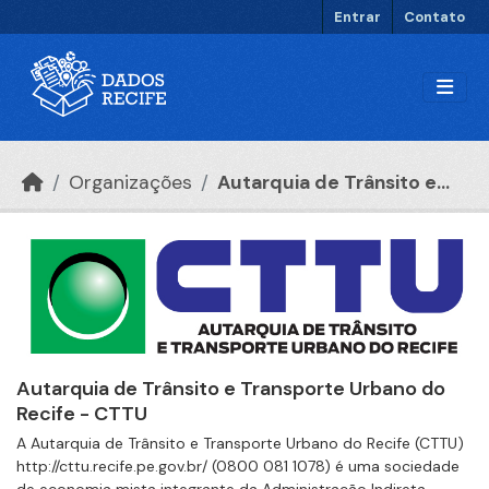
Ir para o conteúdo principal
Entrar
Contato
Organizações
Autarquia de Trânsito e...
Autarquia de Trânsito e Transporte Urbano do
Recife - CTTU
A Autarquia de Trânsito e Transporte Urbano do Recife (CTTU)
http://cttu.recife.pe.gov.br/ (0800 081 1078) é uma sociedade