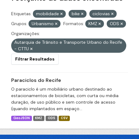
Etiquetas:
mobilidade
bike
ciclovias
Grupos:
Urbanismo
Formatos:
KMZ
ODS
Organizações:
Autarquia de Trânsito e Transporte Urbano do Recife
- CTTU
Filtrar Resultados
Paraciclos do Recife
O paraciclo é um mobiliário urbano destinado ao
estacionamentos de bicicletas, com curta ou média
duração, de uso público e sem controle de acesso
(quando implantados em espaço...
GeoJSON
KMZ
ODS
CSV