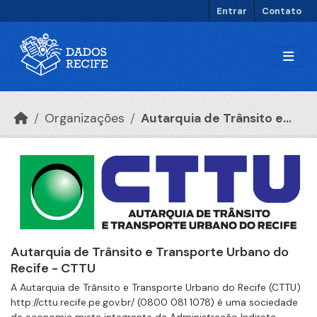
Ir para o conteúdo principal
Entrar
Contato
Organizações
Autarquia de Trânsito e...
Autarquia de Trânsito e Transporte Urbano do
Recife - CTTU
A Autarquia de Trânsito e Transporte Urbano do Recife (CTTU)
http://cttu.recife.pe.gov.br/ (0800 081 1078) é uma sociedade