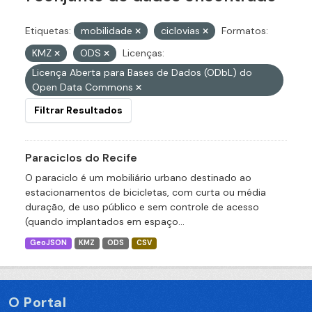
Etiquetas:
mobilidade
ciclovias
Formatos:
KMZ
ODS
Licenças:
Licença Aberta para Bases de Dados (ODbL) do
Open Data Commons
Filtrar Resultados
Paraciclos do Recife
O paraciclo é um mobiliário urbano destinado ao
estacionamentos de bicicletas, com curta ou média
duração, de uso público e sem controle de acesso
(quando implantados em espaço...
GeoJSON
KMZ
ODS
CSV
O Portal