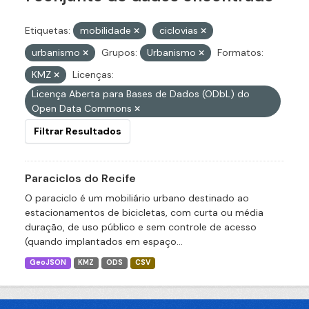
Etiquetas:
mobilidade
ciclovias
urbanismo
Grupos:
Urbanismo
Formatos:
KMZ
Licenças:
Licença Aberta para Bases de Dados (ODbL) do
Open Data Commons
Filtrar Resultados
Paraciclos do Recife
O paraciclo é um mobiliário urbano destinado ao
estacionamentos de bicicletas, com curta ou média
duração, de uso público e sem controle de acesso
(quando implantados em espaço...
GeoJSON
KMZ
ODS
CSV