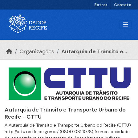
Ir para o conteúdo principal
Entrar
Contato
Organizações
Autarquia de Trânsito e...
Autarquia de Trânsito e Transporte Urbano do
Recife - CTTU
A Autarquia de Trânsito e Transporte Urbano do Recife (CTTU)
http://cttu.recife.pe.gov.br/ (0800 081 1078) é uma sociedade