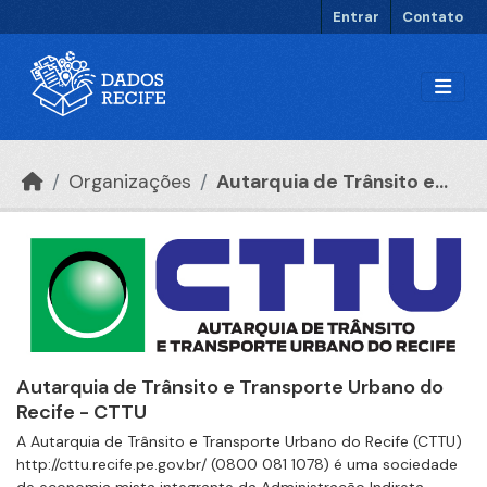
Ir para o conteúdo principal
Entrar
Contato
Organizações
Autarquia de Trânsito e...
Autarquia de Trânsito e Transporte Urbano do
Recife - CTTU
A Autarquia de Trânsito e Transporte Urbano do Recife (CTTU)
http://cttu.recife.pe.gov.br/ (0800 081 1078) é uma sociedade