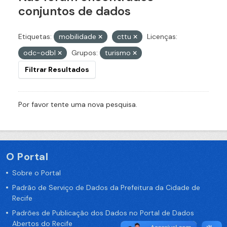
conjuntos de dados
Etiquetas:
mobilidade
cttu
Licenças:
odc-odbl
Grupos:
turismo
Filtrar Resultados
Por favor tente uma nova pesquisa.
O Portal
Sobre o Portal
Padrão de Serviço de Dados da Prefeitura da Cidade de
Recife
Padrões de Publicação dos Dados no Portal de Dados
Abertos do Recife