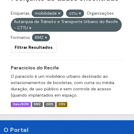
Etiquetas:
mobilidade
cttu
Organizações:
Autarquia de Trânsito e Transporte Urbano do Recife
- CTTU
Formatos:
KMZ
Filtrar Resultados
Paraciclos do Recife
O paraciclo é um mobiliário urbano destinado ao
estacionamentos de bicicletas, com curta ou média
duração, de uso público e sem controle de acesso
(quando implantados em espaço...
GeoJSON
KMZ
ODS
CSV
O Portal