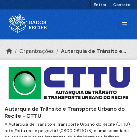
Ir para o conteúdo principal
Entrar
Contato
Organizações
Autarquia de Trânsito e...
Autarquia de Trânsito e Transporte Urbano do
Recife - CTTU
A Autarquia de Trânsito e Transporte Urbano do Recife (CTTU)
http://cttu.recife.pe.gov.br/ (0800 081 1078) é uma sociedade