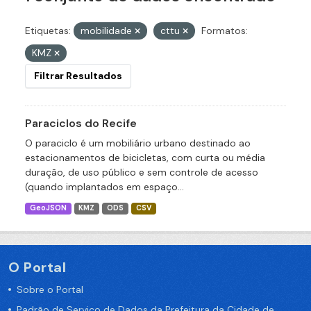
Etiquetas:
mobilidade
cttu
Formatos:
KMZ
Filtrar Resultados
Paraciclos do Recife
O paraciclo é um mobiliário urbano destinado ao
estacionamentos de bicicletas, com curta ou média
duração, de uso público e sem controle de acesso
(quando implantados em espaço...
GeoJSON
KMZ
ODS
CSV
O Portal
Sobre o Portal
Padrão de Serviço de Dados da Prefeitura da Cidade de