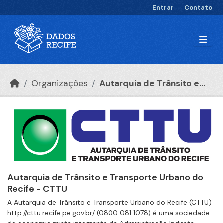
Ir para o conteúdo principal
Entrar
Contato
Organizações
Autarquia de Trânsito e...
Autarquia de Trânsito e Transporte Urbano do
Recife - CTTU
A Autarquia de Trânsito e Transporte Urbano do Recife (CTTU)
http://cttu.recife.pe.gov.br/ (0800 081 1078) é uma sociedade