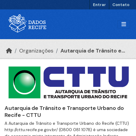
Ir para o conteúdo principal
Entrar
Contato
Organizações
Autarquia de Trânsito e...
Autarquia de Trânsito e Transporte Urbano do
Recife - CTTU
A Autarquia de Trânsito e Transporte Urbano do Recife (CTTU)
http://cttu.recife.pe.gov.br/ (0800 081 1078) é uma sociedade