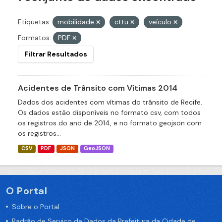
Etiquetas:
mobilidade
cttu
veículo
Formatos:
PDF
Filtrar Resultados
Acidentes de Trânsito com Vítimas 2014
Dados dos acidentes com vítimas do trânsito de Recife.
Os dados estão disponíveis no formato csv, com todos
os registros do ano de 2014, e no formato geojson com
os registros...
CSV
PDF
JSON
GeoJSON
O Portal
Sobre o Portal
Padrão de Serviço de Dados da Prefeitura da Cidade de