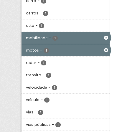
carro
-
1
carros
-
1
cttu
-
1
mobilidade
-
1
motos
-
1
radar
-
1
transito
-
1
velocidade
-
1
veículo
-
1
vias
-
1
vias públicas
-
1