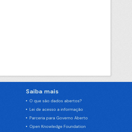
Saiba mais
O que são dados abertos?
Lei de acesso a informação
Parceria para Governo Aberto
Open Knowledge Foundation