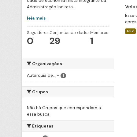
dade de economia mista integrante da
Velo
Administração Indireta...
Esse 
leia mais
apres
CSV
Seguidores
Conjuntos de dados
Membros
0
29
1
Organizações
Autarquia de...
-
1
Grupos
Não há Grupos que correspondam a
essa busca
Etiquetas