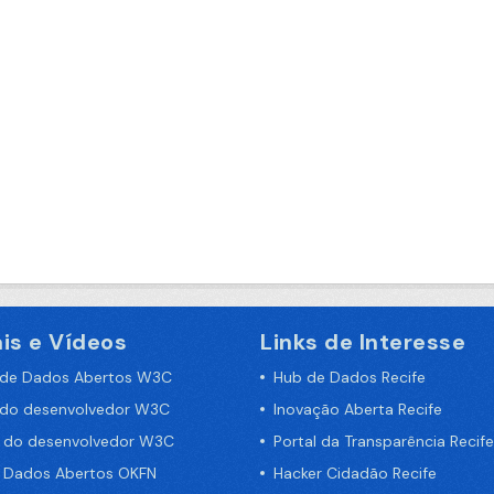
is e Vídeos
Links de Interesse
 de Dados Abertos W3C
Hub de Dados Recife
 do desenvolvedor W3C
Inovação Aberta Recife
a do desenvolvedor W3C
Portal da Transparência Recife
e Dados Abertos OKFN
Hacker Cidadão Recife