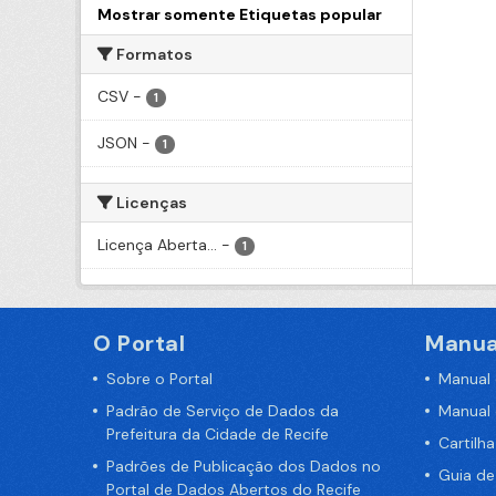
Mostrar somente Etiquetas popular
Formatos
CSV
-
1
JSON
-
1
Licenças
Licença Aberta...
-
1
O Portal
Manua
Sobre o Portal
Manual
Padrão de Serviço de Dados da
Manual
Prefeitura da Cidade de Recife
Cartilh
Padrões de Publicação dos Dados no
Guia d
Portal de Dados Abertos do Recife