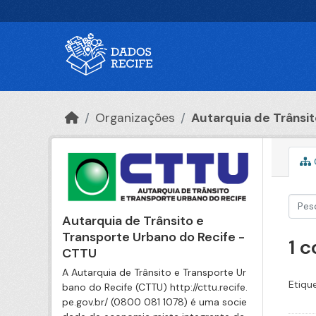
Ir para o conteúdo principal
Organizações
Autarquia de Trânsito
Autarquia de Trânsito e
Transporte Urbano do Recife -
1 
CTTU
A Autarquia de Trânsito e Transporte Ur
Etiqu
bano do Recife (CTTU) http://cttu.recife.
pe.gov.br/ (0800 081 1078) é uma socie