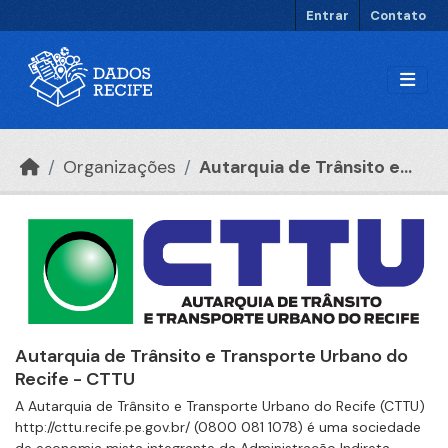
Ir para o conteúdo principal
Entrar
Contato
Organizações
Autarquia de Trânsito e...
Autarquia de Trânsito e Transporte Urbano do
Recife - CTTU
A Autarquia de Trânsito e Transporte Urbano do Recife (CTTU)
http://cttu.recife.pe.gov.br/ (0800 081 1078) é uma sociedade