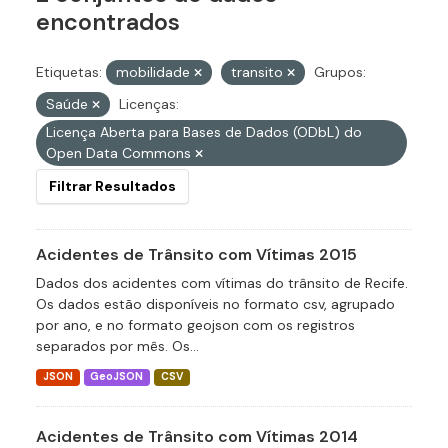
encontrados
Etiquetas:
mobilidade
transito
Grupos:
Saúde
Licenças:
Licença Aberta para Bases de Dados (ODbL) do
Open Data Commons
Filtrar Resultados
Acidentes de Trânsito com Vítimas 2015
Dados dos acidentes com vítimas do trânsito de Recife.
Os dados estão disponíveis no formato csv, agrupado
por ano, e no formato geojson com os registros
separados por mês. Os...
JSON
GeoJSON
CSV
Acidentes de Trânsito com Vítimas 2014