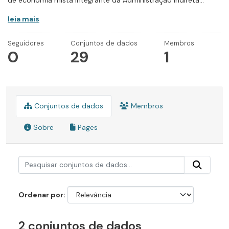
de economia mista integrante da Administração Indireta...
leia mais
Seguidores
Conjuntos de dados
Membros
0
29
1
Conjuntos de dados
Membros
Sobre
Pages
Ordenar por
2 conjuntos de dados