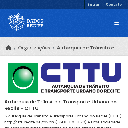
Ir para o conteúdo principal
Entrar
Contato
Organizações
Autarquia de Trânsito e...
Autarquia de Trânsito e Transporte Urbano do
Recife - CTTU
A Autarquia de Trânsito e Transporte Urbano do Recife (CTTU)
http://cttu.recife.pe.gov.br/ (0800 081 1078) é uma sociedade