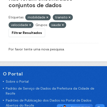
conjuntos de dados
Etiquetas:
mobilidade
transito
velocidade
Grupos:
saude
Filtrar Resultados
Por favor tente uma nova pesquisa.
O Portal
Sobre o Portal
Padrão de Serviço de Dados da Prefeitura da Cidade de
Recife
Padrões de Publicação dos Dados no Portal de Dados
Abertos do Recife