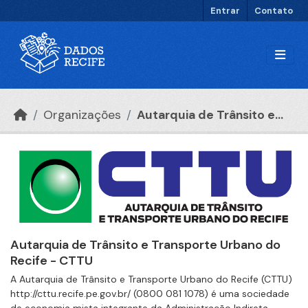
Ir para o conteúdo principal
Entrar
Contato
Organizações
Autarquia de Trânsito e...
Autarquia de Trânsito e Transporte Urbano do
Recife - CTTU
A Autarquia de Trânsito e Transporte Urbano do Recife (CTTU)
http://cttu.recife.pe.gov.br/ (0800 081 1078) é uma sociedade