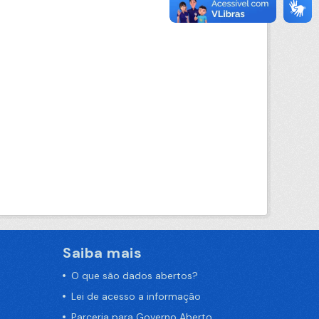
Saiba mais
O que são dados abertos?
Lei de acesso a informação
Parceria para Governo Aberto