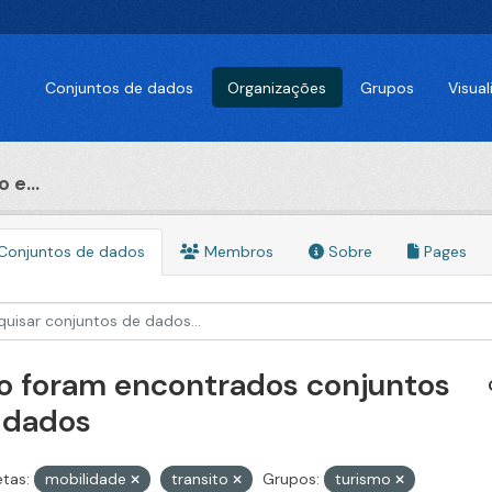
Conjuntos de dados
Organizações
Grupos
Visua
 e...
Conjuntos de dados
Membros
Sobre
Pages
o foram encontrados conjuntos
 dados
etas:
mobilidade
transito
Grupos:
turismo