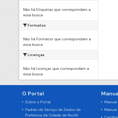
Não há Etiquetas que correspondam a
essa busca
Formatos
Não há Formatos que correspondam a
essa busca
Licenças
Não há Licenças que correspondam a
essa busca
O Portal
Manua
Sobre o Portal
Manual
Padrão de Serviço de Dados da
Manual
Prefeitura da Cidade de Recife
Cartilh