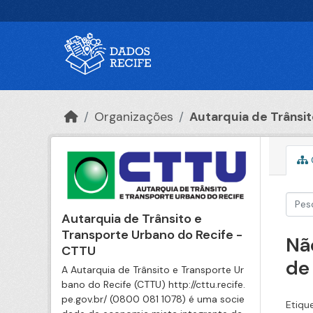
Ir para o conteúdo principal
Organizações
Autarquia de Trânsito
Autarquia de Trânsito e
Transporte Urbano do Recife -
Nã
CTTU
de
A Autarquia de Trânsito e Transporte Ur
bano do Recife (CTTU) http://cttu.recife.
pe.gov.br/ (0800 081 1078) é uma socie
Etiqu