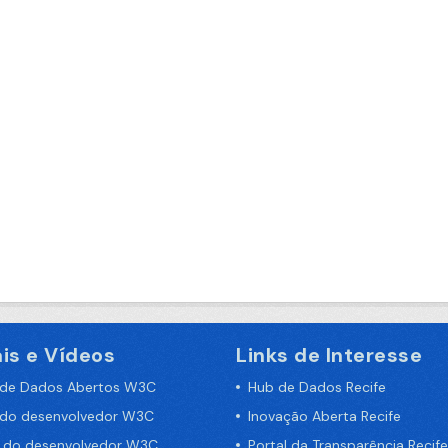
is e Vídeos
Links de Interesse
 de Dados Abertos W3C
Hub de Dados Recife
 do desenvolvedor W3C
Inovação Aberta Recife
a do desenvolvedor W3C
Portal da Transparência Recife