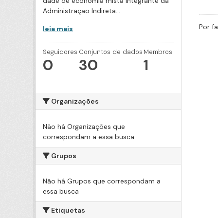
dade de economia mista integrante da
Administração Indireta...
Por f
leia mais
Seguidores
Conjuntos de dados
Membros
0
30
1
Organizações
Não há Organizações que
correspondam a essa busca
Grupos
Não há Grupos que correspondam a
essa busca
Etiquetas