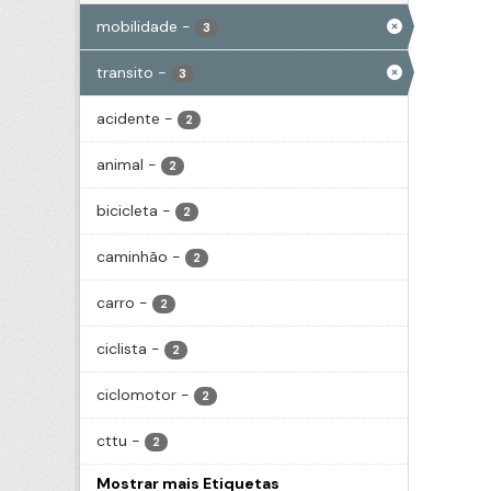
mobilidade
-
3
transito
-
3
acidente
-
2
animal
-
2
bicicleta
-
2
caminhão
-
2
carro
-
2
ciclista
-
2
ciclomotor
-
2
cttu
-
2
Mostrar mais Etiquetas