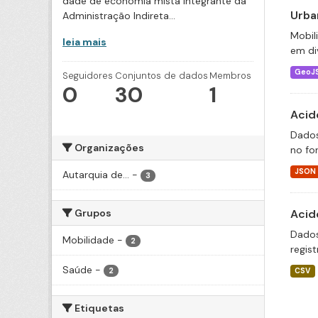
dade de economia mista integrante da
Urba
Administração Indireta...
Mobil
leia mais
em div
GeoJ
Seguidores
Conjuntos de dados
Membros
0
30
1
Acid
Dados
Organizações
no fo
JSON
Autarquia de...
-
3
Grupos
Acid
Dados
Mobilidade
-
2
regis
Saúde
-
2
CSV
Etiquetas