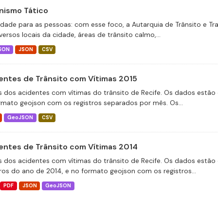
nismo Tático
idade para as pessoas: com esse foco, a Autarquia de Trânsito e T
ersos locais da cidade, áreas de trânsito calmo,...
SON
JSON
CSV
entes de Trânsito com Vítimas 2015
 dos acidentes com vítimas do trânsito de Recife. Os dados estão 
rmato geojson com os registros separados por mês. Os...
GeoJSON
CSV
entes de Trânsito com Vítimas 2014
 dos acidentes com vítimas do trânsito de Recife. Os dados estão 
tros do ano de 2014, e no formato geojson com os registros...
PDF
JSON
GeoJSON