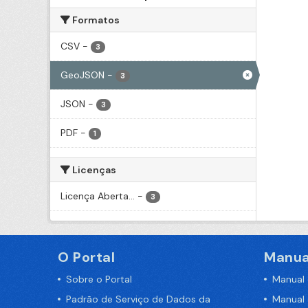
Formatos
CSV
-
3
GeoJSON
-
3
JSON
-
3
PDF
-
1
Licenças
Licença Aberta...
-
3
O Portal
Manua
Sobre o Portal
Manual
Padrão de Serviço de Dados da
Manual