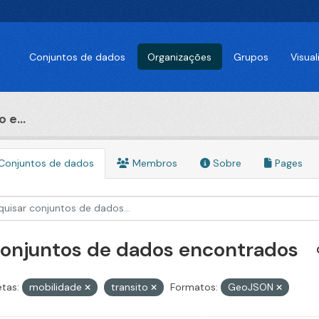
Conjuntos de dados
Organizações
Grupos
Visua
 e...
Conjuntos de dados
Membros
Sobre
Pages
conjuntos de dados encontrados
etas:
mobilidade
transito
Formatos:
GeoJSON