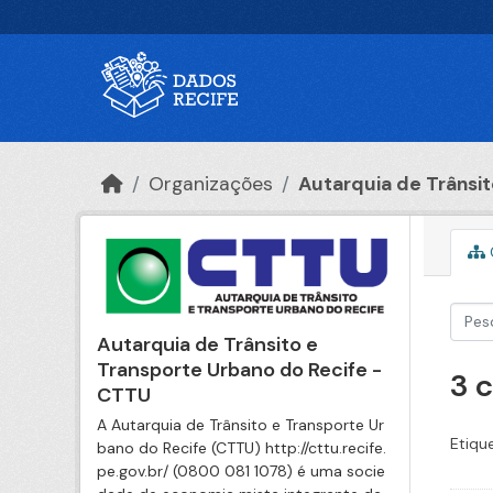
Ir para o conteúdo principal
Organizações
Autarquia de Trânsito
Autarquia de Trânsito e
Transporte Urbano do Recife -
3 
CTTU
A Autarquia de Trânsito e Transporte Ur
Etiqu
bano do Recife (CTTU) http://cttu.recife.
pe.gov.br/ (0800 081 1078) é uma socie