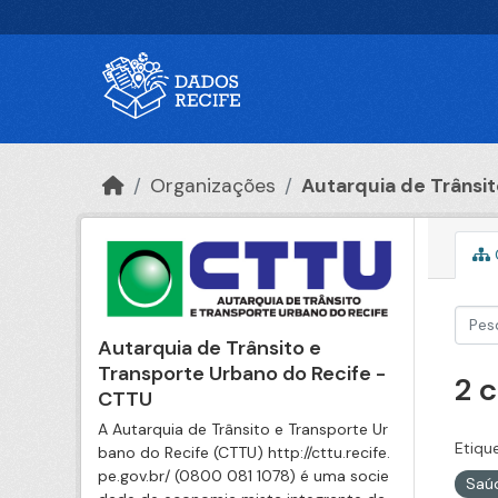
Ir para o conteúdo principal
Organizações
Autarquia de Trânsito
Autarquia de Trânsito e
Transporte Urbano do Recife -
2 
CTTU
A Autarquia de Trânsito e Transporte Ur
Etiqu
bano do Recife (CTTU) http://cttu.recife.
pe.gov.br/ (0800 081 1078) é uma socie
Saú