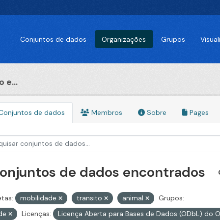
Conjuntos de dados
Organizações
Grupos
Visua
 e...
Conjuntos de dados
Membros
Sobre
Pages
conjuntos de dados encontrados
etas:
mobilidade
transito
animal
Grupos:
de
Licenças:
Licença Aberta para Bases de Dados (ODbL) d