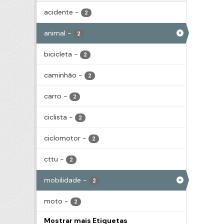
acidente
-
2
animal
-
2
bicicleta
-
2
caminhão
-
2
carro
-
2
ciclista
-
2
ciclomotor
-
2
cttu
-
2
mobilidade
-
2
moto
-
2
Mostrar mais Etiquetas