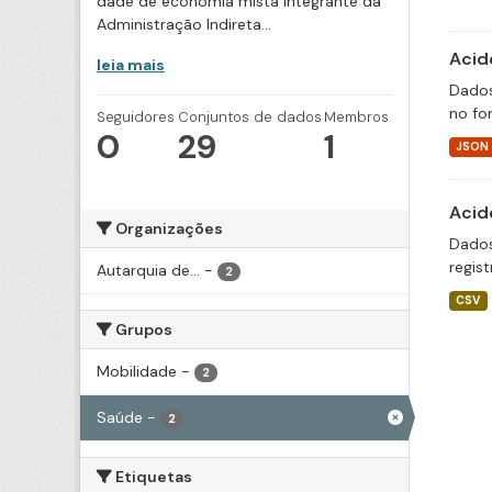
dade de economia mista integrante da
Administração Indireta...
Acid
leia mais
Dados
no fo
Seguidores
Conjuntos de dados
Membros
0
29
1
JSON
Acid
Organizações
Dados
regis
Autarquia de...
-
2
CSV
Grupos
Mobilidade
-
2
Saúde
-
2
Etiquetas