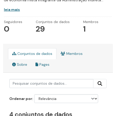
de economia mista integrante da Administração Indireta...
leia mais
Seguidores
Conjuntos de dados
Membros
0
29
1
Conjuntos de dados
Membros
Sobre
Pages
Ordenar por
4 conjuntos de dados