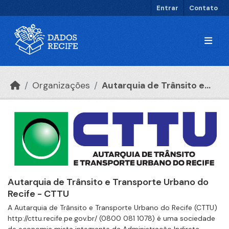
Ir para o conteúdo principal
Entrar
Contato
Organizações
Autarquia de Trânsito e...
Autarquia de Trânsito e Transporte Urbano do
Recife - CTTU
A Autarquia de Trânsito e Transporte Urbano do Recife (CTTU)
http://cttu.recife.pe.gov.br/ (0800 081 1078) é uma sociedade