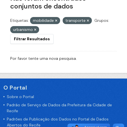
conjuntos de dados
Etiquetas:
mobilidade
transporte
Grupos:
urbanismo
Filtrar Resultados
Por favor tente uma nova pesquisa.
O Portal
Sobre o Portal
Padrão de Serviço de Dados da Prefeitura da Cidade de
Recife
Padrões de Publicação dos Dados no Portal de Dados
Abertos do Recife