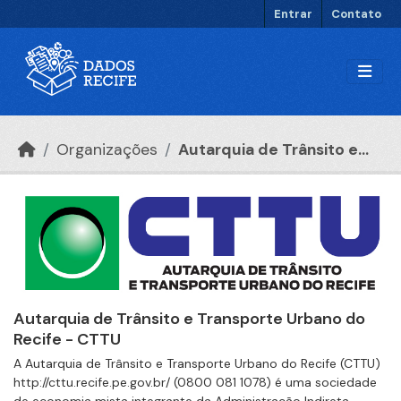
Ir para o conteúdo principal
Entrar
Contato
Organizações
Autarquia de Trânsito e...
Autarquia de Trânsito e Transporte Urbano do
Recife - CTTU
A Autarquia de Trânsito e Transporte Urbano do Recife (CTTU)
http://cttu.recife.pe.gov.br/ (0800 081 1078) é uma sociedade