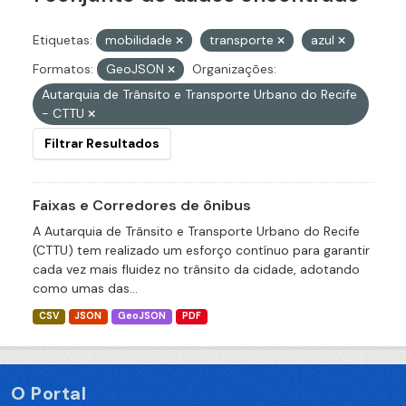
Etiquetas:
mobilidade
transporte
azul
Formatos:
GeoJSON
Organizações:
Autarquia de Trânsito e Transporte Urbano do Recife
- CTTU
Filtrar Resultados
Faixas e Corredores de ônibus
A Autarquia de Trânsito e Transporte Urbano do Recife
(CTTU) tem realizado um esforço contínuo para garantir
cada vez mais fluidez no trânsito da cidade, adotando
como umas das...
CSV
JSON
GeoJSON
PDF
O Portal