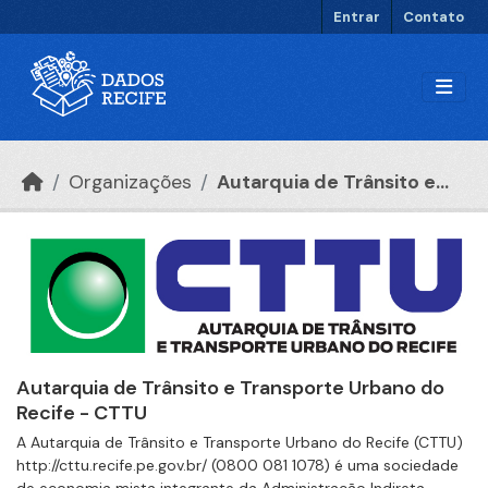
Ir para o conteúdo principal
Entrar
Contato
Organizações
Autarquia de Trânsito e...
Autarquia de Trânsito e Transporte Urbano do
Recife - CTTU
A Autarquia de Trânsito e Transporte Urbano do Recife (CTTU)
http://cttu.recife.pe.gov.br/ (0800 081 1078) é uma sociedade