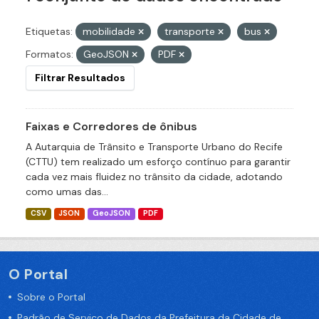
Etiquetas:
mobilidade
transporte
bus
Formatos:
GeoJSON
PDF
Filtrar Resultados
Faixas e Corredores de ônibus
A Autarquia de Trânsito e Transporte Urbano do Recife
(CTTU) tem realizado um esforço contínuo para garantir
cada vez mais fluidez no trânsito da cidade, adotando
como umas das...
CSV
JSON
GeoJSON
PDF
O Portal
Sobre o Portal
Padrão de Serviço de Dados da Prefeitura da Cidade de