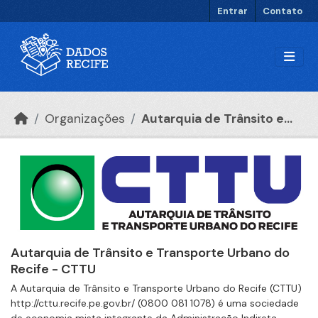
Ir para o conteúdo principal
Entrar
Contato
Organizações
Autarquia de Trânsito e...
Autarquia de Trânsito e Transporte Urbano do
Recife - CTTU
A Autarquia de Trânsito e Transporte Urbano do Recife (CTTU)
http://cttu.recife.pe.gov.br/ (0800 081 1078) é uma sociedade