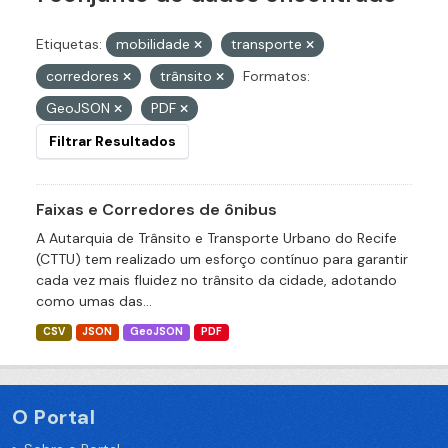
Etiquetas:
mobilidade
transporte
corredores
trânsito
Formatos:
GeoJSON
PDF
Filtrar Resultados
Faixas e Corredores de ônibus
A Autarquia de Trânsito e Transporte Urbano do Recife
(CTTU) tem realizado um esforço contínuo para garantir
cada vez mais fluidez no trânsito da cidade, adotando
como umas das...
CSV
JSON
GeoJSON
PDF
O Portal