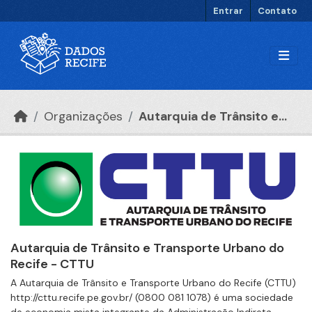
Ir para o conteúdo principal
Entrar
Contato
Organizações
Autarquia de Trânsito e...
Autarquia de Trânsito e Transporte Urbano do
Recife - CTTU
A Autarquia de Trânsito e Transporte Urbano do Recife (CTTU)
http://cttu.recife.pe.gov.br/ (0800 081 1078) é uma sociedade