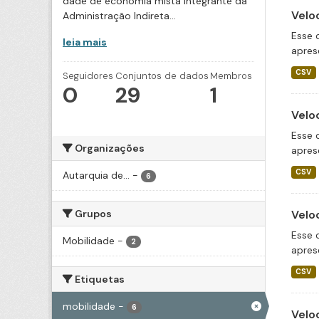
dade de economia mista integrante da
Velo
Administração Indireta...
Esse 
leia mais
apres
CSV
Seguidores
Conjuntos de dados
Membros
0
29
1
Velo
Esse 
Organizações
apres
CSV
Autarquia de...
-
6
Grupos
Velo
Esse 
Mobilidade
-
2
apres
CSV
Etiquetas
mobilidade
-
6
Velo