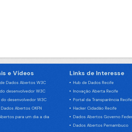
is e Vídeos
Links de Interesse
 de Dados Abertos W3C
Hub de Dados Recife
 do desenvolvedor W3C
Inovação Aberta Recife
a do desenvolvedor W3C
Portal da Transparência Recife
e Dados Abertos OKFN
Hacker Cidadão Recife
bertos para um dia a dia
Dados Abertos Governo Feder
Dados Abertos Pernambuco