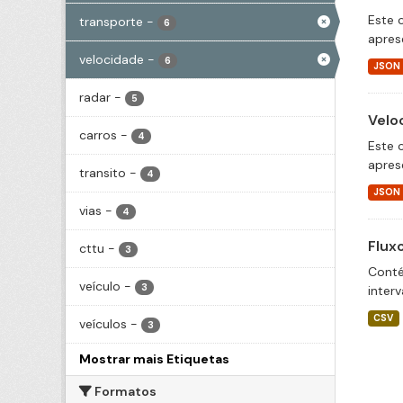
Este 
transporte
-
6
apres
velocidade
-
6
JSON
radar
-
5
Velo
carros
-
4
Este 
apres
transito
-
4
JSON
vias
-
4
Flux
cttu
-
3
Conté
veículo
-
3
inter
CSV
veículos
-
3
Mostrar mais Etiquetas
Formatos