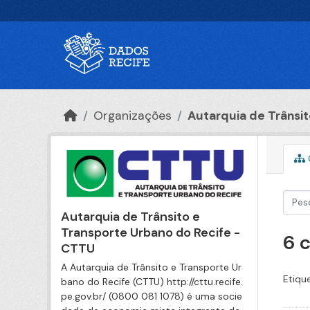
Ir para o conteúdo principal
Organizações
Autarquia de Trânsito
Autarquia de Trânsito e
Transporte Urbano do Recife -
6 
CTTU
A Autarquia de Trânsito e Transporte Ur
Etiqu
bano do Recife (CTTU) http://cttu.recife.
pe.gov.br/ (0800 081 1078) é uma socie