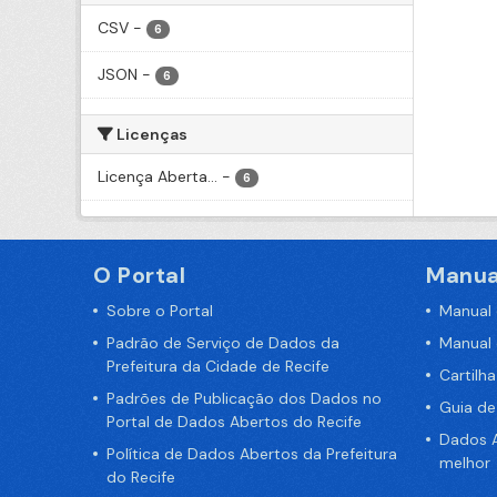
CSV
-
6
JSON
-
6
Licenças
Licença Aberta...
-
6
O Portal
Manua
Sobre o Portal
Manual
Padrão de Serviço de Dados da
Manual
Prefeitura da Cidade de Recife
Cartilh
Padrões de Publicação dos Dados no
Guia d
Portal de Dados Abertos do Recife
Dados A
Política de Dados Abertos da Prefeitura
melhor
do Recife