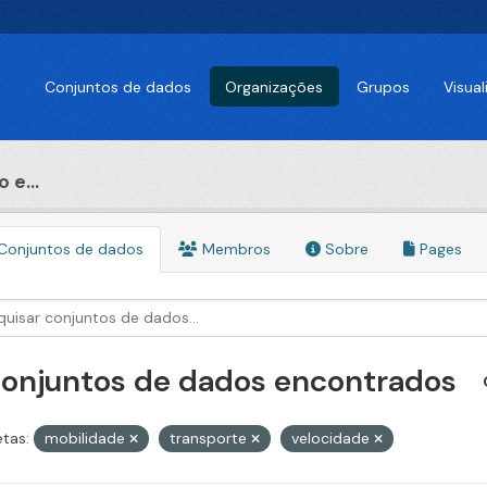
Conjuntos de dados
Organizações
Grupos
Visua
 e...
Conjuntos de dados
Membros
Sobre
Pages
conjuntos de dados encontrados
etas:
mobilidade
transporte
velocidade