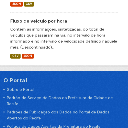
JSON
CSV
Fluxo de veiculo por hora
Contém as informações, sintetizadas, do total de
veículos que passaram na via, no intervalo de hora
informado e no intervalo de velocidade definido naquele
mês. (Descontinuado)...
CSV
JSON
O Portal
Sobre o Portal
Padrão de Serviço de Dados da Prefeitura da Cidade de
Recife
Padrões de Publicação dos Dados no Portal de Dados
Abertos do Recife
Política de Dados Abertos da Prefeitura do Recife