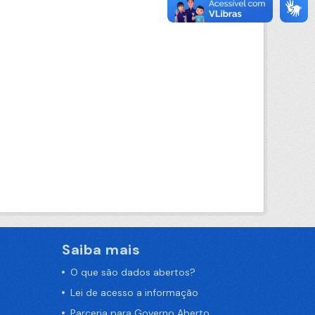
Saiba mais
O que são dados abertos?
Lei de acesso a informação
Parceria para Governo Aberto