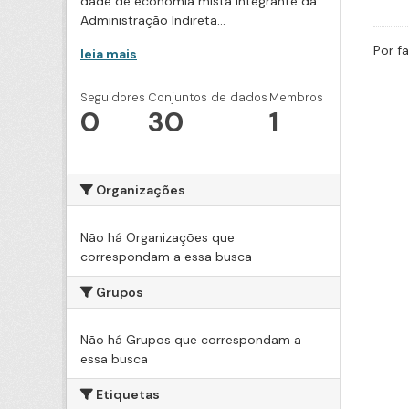
dade de economia mista integrante da
Administração Indireta...
Por f
leia mais
Seguidores
Conjuntos de dados
Membros
0
30
1
Organizações
Não há Organizações que
correspondam a essa busca
Grupos
Não há Grupos que correspondam a
essa busca
Etiquetas