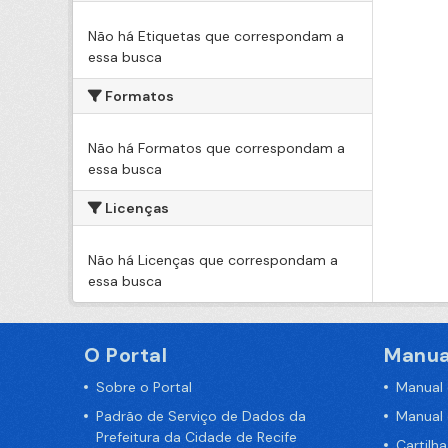
Não há Etiquetas que correspondam a
essa busca
Formatos
Não há Formatos que correspondam a
essa busca
Licenças
Não há Licenças que correspondam a
essa busca
O Portal
Manua
Sobre o Portal
Manual
Padrão de Serviço de Dados da
Manual
Prefeitura da Cidade de Recife
Cartilh