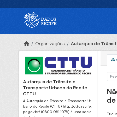
Ir para o conteúdo principal
Organizações
Autarquia de Trânsito
Autarquia de Trânsito e
Transporte Urbano do Recife -
Nã
CTTU
de
A Autarquia de Trânsito e Transporte Ur
bano do Recife (CTTU) http://cttu.recife.
pe.gov.br/ (0800 081 1078) é uma socie
Etiqu