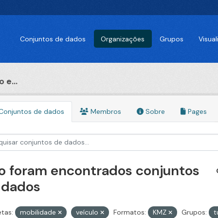
Conjuntos de dados
Organizações
Grupos
Visua
 e...
Conjuntos de dados
Membros
Sobre
Pages
o foram encontrados conjuntos
 dados
etas:
mobilidade
veículo
Formatos:
KMZ
Grupos:
t