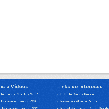
is e Vídeos
Links de Interesse
 de Dados Abertos W3C
Hub de Dados Recife
 do desenvolvedor W3C
Inovação Aberta Recife
a do desenvolvedor W3C
Portal da Transparência Recife