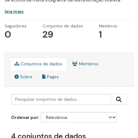
de economia mista integrante da Administração Indireta...
leia mais
Seguidores
Conjuntos de dados
Membros
0
29
1
Conjuntos de dados
Membros
Sobre
Pages
Ordenar por
4 conjuntos de dados