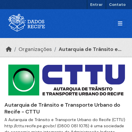
Ir para o conteúdo principal
Entrar
Contato
Organizações
Autarquia de Trânsito e...
Autarquia de Trânsito e Transporte Urbano do
Recife - CTTU
A Autarquia de Trânsito e Transporte Urbano do Recife (CTTU)
http://cttu.recife.pe.gov.br/ (0800 081 1078) é uma sociedade