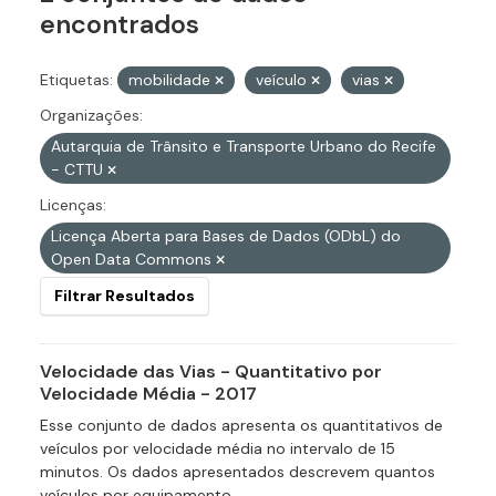
encontrados
Etiquetas:
mobilidade
veículo
vias
Organizações:
Autarquia de Trânsito e Transporte Urbano do Recife
- CTTU
Licenças:
Licença Aberta para Bases de Dados (ODbL) do
Open Data Commons
Filtrar Resultados
Velocidade das Vias - Quantitativo por
Velocidade Média - 2017
Esse conjunto de dados apresenta os quantitativos de
veículos por velocidade média no intervalo de 15
minutos. Os dados apresentados descrevem quantos
veículos por equipamento...