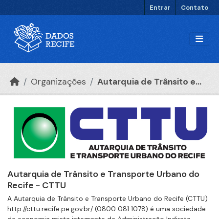
Ir para o conteúdo principal
Entrar
Contato
Organizações
Autarquia de Trânsito e...
Autarquia de Trânsito e Transporte Urbano do
Recife - CTTU
A Autarquia de Trânsito e Transporte Urbano do Recife (CTTU)
http://cttu.recife.pe.gov.br/ (0800 081 1078) é uma sociedade