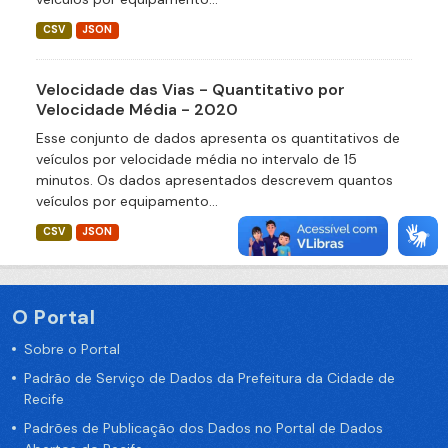
CSV
JSON
Velocidade das Vias - Quantitativo por
Velocidade Média - 2020
Esse conjunto de dados apresenta os quantitativos de
veículos por velocidade média no intervalo de 15
minutos. Os dados apresentados descrevem quantos
veículos por equipamento...
CSV
JSON
O Portal
Sobre o Portal
Padrão de Serviço de Dados da Prefeitura da Cidade de
Recife
Padrões de Publicação dos Dados no Portal de Dados