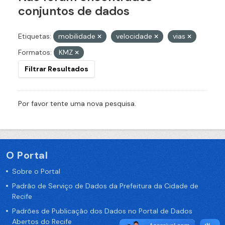
conjuntos de dados
Etiquetas:
mobilidade
velocidade
vias
Formatos:
KMZ
Filtrar Resultados
Por favor tente uma nova pesquisa.
O Portal
Sobre o Portal
Padrão de Serviço de Dados da Prefeitura da Cidade de
Recife
Padrões de Publicação dos Dados no Portal de Dados
Abertos do Recife