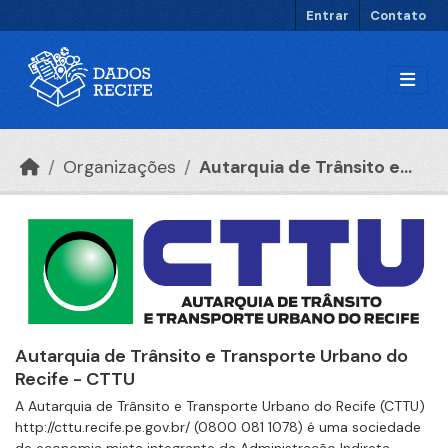
Ir para o conteúdo principal
Entrar
Contato
Organizações
Autarquia de Trânsito e...
Autarquia de Trânsito e Transporte Urbano do
Recife - CTTU
A Autarquia de Trânsito e Transporte Urbano do Recife (CTTU)
http://cttu.recife.pe.gov.br/ (0800 081 1078) é uma sociedade