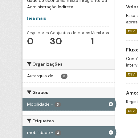
dade de economia mista integrante da
Velo
Administração Indireta...
Esse 
leia mais
apres
CSV
Seguidores
Conjuntos de dados
Membros
0
30
1
Flux
Conté
Organizações
inter
CSV
Autarquia de...
-
3
Grupos
Amos
Regist
Mobilidade
-
3
CSV
Etiquetas
mobilidade
-
3