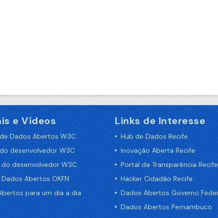
is e Vídeos
Links de Interesse
 de Dados Abertos W3C
Hub de Dados Recife
 do desenvolvedor W3C
Inovação Aberta Recife
a do desenvolvedor W3C
Portal da Transparência Recife
e Dados Abertos OKFN
Hacker Cidadão Recife
bertos para um dia a dia
Dados Abertos Governo Feder
Dados Abertos Pernambuco