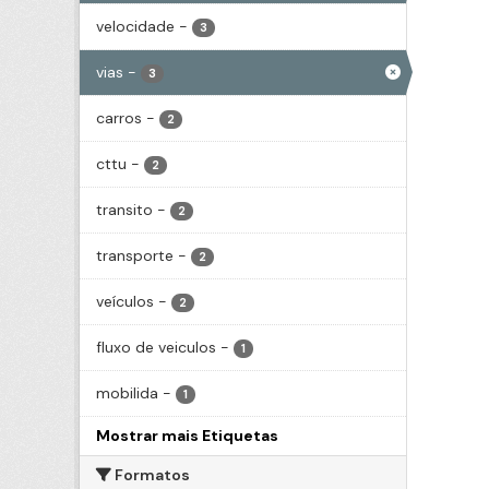
velocidade
-
3
vias
-
3
carros
-
2
cttu
-
2
transito
-
2
transporte
-
2
veículos
-
2
fluxo de veiculos
-
1
mobilida
-
1
Mostrar mais Etiquetas
Formatos