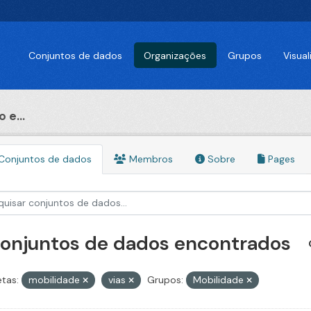
Conjuntos de dados
Organizações
Grupos
Visua
 e...
Conjuntos de dados
Membros
Sobre
Pages
conjuntos de dados encontrados
etas:
mobilidade
vias
Grupos:
Mobilidade