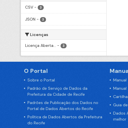
CSV
-
3
JSON
-
3
Licenças
Licença Aberta...
-
3
O Portal
Manua
Sobre o Portal
Manual
Padrão de Serviço de Dados da
Manual
Prefeitura da Cidade de Recife
Cartilh
Padrões de Publicação dos Dados no
Guia d
Portal de Dados Abertos do Recife
Dados A
Política de Dados Abertos da Prefeitura
melhor
do Recife