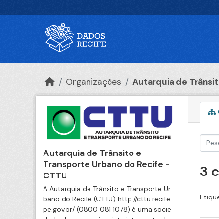
Ir para o conteúdo principal
Organizações
Autarquia de Trânsito
Autarquia de Trânsito e
Transporte Urbano do Recife -
3 
CTTU
A Autarquia de Trânsito e Transporte Ur
Etiqu
bano do Recife (CTTU) http://cttu.recife.
pe.gov.br/ (0800 081 1078) é uma socie