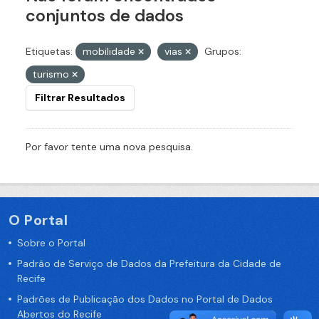
conjuntos de dados
Etiquetas:
mobilidade
vias
Grupos:
turismo
Filtrar Resultados
Por favor tente uma nova pesquisa.
O Portal
Sobre o Portal
Padrão de Serviço de Dados da Prefeitura da Cidade de
Recife
Padrões de Publicação dos Dados no Portal de Dados
Abertos do Recife