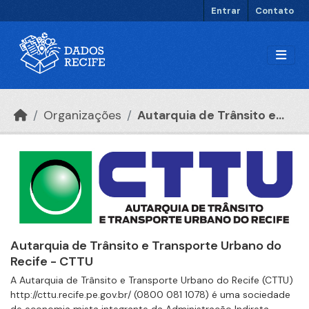
Ir para o conteúdo principal
Entrar
Contato
Organizações
Autarquia de Trânsito e...
Autarquia de Trânsito e Transporte Urbano do
Recife - CTTU
A Autarquia de Trânsito e Transporte Urbano do Recife (CTTU)
http://cttu.recife.pe.gov.br/ (0800 081 1078) é uma sociedade