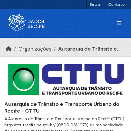
Ir para o conteúdo principal
Entrar
Contato
Organizações
Autarquia de Trânsito e...
Autarquia de Trânsito e Transporte Urbano do
Recife - CTTU
A Autarquia de Trânsito e Transporte Urbano do Recife (CTTU)
http://cttu.recife.pe.gov.br/ (0800 081 1078) é uma sociedade