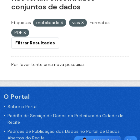
conjuntos de dados
Etiquetas:
mobilidade
vias
Formatos:
PDF
Filtrar Resultados
Por favor tente uma nova pesquisa.
O Portal
Sobre o Portal
Padrão de Serviço de Dados da Prefeitura da Cidade de
Recife
Padrões de Publicação dos Dados no Portal de Dados
Abertos do Recife