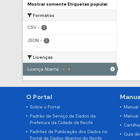
Mostrar somente Etiquetas popular
Formatos
CSV
-
1
JSON
-
1
Licenças
Licença Aberta...
-
1
O Portal
Manua
Sobre o Portal
Manual
Padrão de Serviço de Dados da
Manual
Prefeitura da Cidade de Recife
Cartilh
Padrões de Publicação dos Dados no
Guia d
Portal de Dados Abertos do Recife