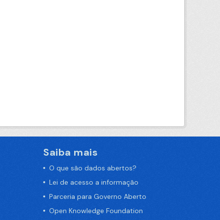
Saiba mais
O que são dados abertos?
Lei de acesso a informação
Parceria para Governo Aberto
Open Knowledge Foundation