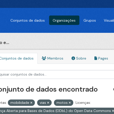
Conjuntos de dados
Organizações
Grupos
Visua
 e...
Conjuntos de dados
Membros
Sobre
Pages
conjunto de dados encontrado
etas:
mobilidade
vias
motos
Licenças:
ença Aberta para Bases de Dados (ODbL) do Open Data Commons