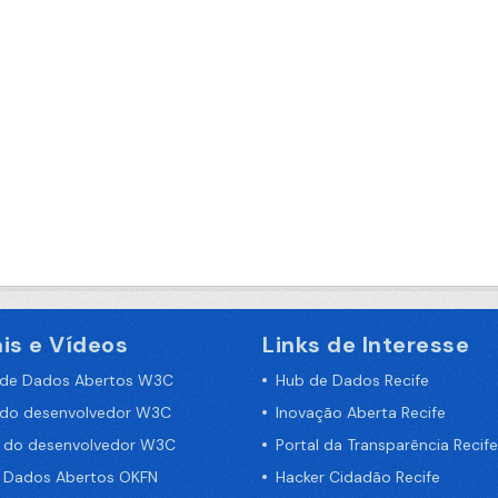
is e Vídeos
Links de Interesse
 de Dados Abertos W3C
Hub de Dados Recife
 do desenvolvedor W3C
Inovação Aberta Recife
a do desenvolvedor W3C
Portal da Transparência Recife
e Dados Abertos OKFN
Hacker Cidadão Recife