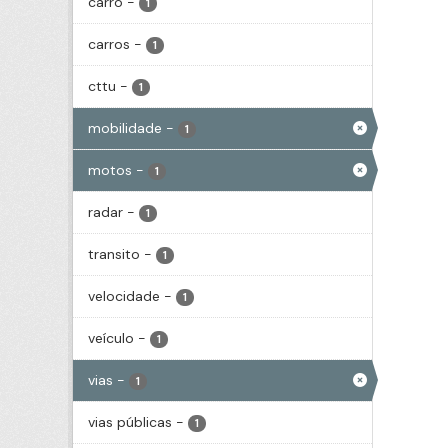
carro
-
1
carros
-
1
cttu
-
1
mobilidade
-
1
motos
-
1
radar
-
1
transito
-
1
velocidade
-
1
veículo
-
1
vias
-
1
vias públicas
-
1