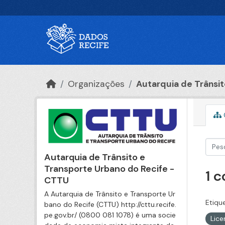
Ir para o conteúdo principal
Organizações
Autarquia de Trânsito
Autarquia de Trânsito e
Transporte Urbano do Recife -
1 
CTTU
A Autarquia de Trânsito e Transporte Ur
Etiqu
bano do Recife (CTTU) http://cttu.recife.
pe.gov.br/ (0800 081 1078) é uma socie
Lic