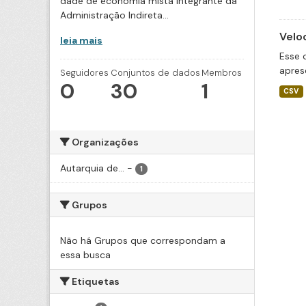
dade de economia mista integrante da
Administração Indireta...
Velo
leia mais
Esse 
apres
Seguidores
Conjuntos de dados
Membros
0
30
1
CSV
Organizações
Autarquia de...
-
1
Grupos
Não há Grupos que correspondam a
essa busca
Etiquetas