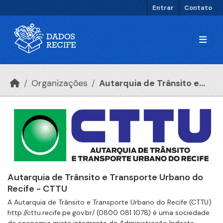
Ir para o conteúdo principal
Entrar
Contato
Organizações
Autarquia de Trânsito e...
Autarquia de Trânsito e Transporte Urbano do
Recife - CTTU
A Autarquia de Trânsito e Transporte Urbano do Recife (CTTU)
http://cttu.recife.pe.gov.br/ (0800 081 1078) é uma sociedade