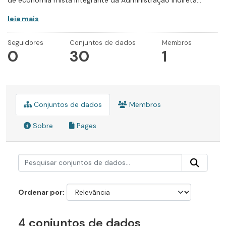
de economia mista integrante da Administração Indireta...
leia mais
Seguidores
Conjuntos de dados
Membros
0
30
1
Conjuntos de dados
Membros
Sobre
Pages
Ordenar por
4 conjuntos de dados