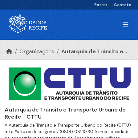
Ir para o conteúdo principal
Entrar
Contato
Organizações
Autarquia de Trânsito e...
Autarquia de Trânsito e Transporte Urbano do
Recife - CTTU
A Autarquia de Trânsito e Transporte Urbano do Recife (CTTU)
http://cttu.recife.pe.gov.br/ (0800 081 1078) é uma sociedade