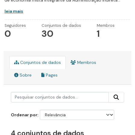
de economia mista integrante da Administração Indireta...
leia mais
Seguidores
Conjuntos de dados
Membros
0
30
1
Conjuntos de dados
Membros
Sobre
Pages
Ordenar por
4 conjuntos de dados