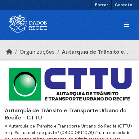
Ir para o conteúdo principal
Entrar
Contato
Organizações
Autarquia de Trânsito e...
Autarquia de Trânsito e Transporte Urbano do
Recife - CTTU
A Autarquia de Trânsito e Transporte Urbano do Recife (CTTU)
http://cttu.recife.pe.gov.br/ (0800 081 1078) é uma sociedade