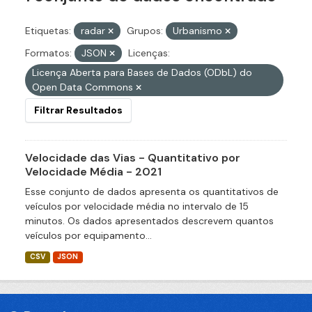
Etiquetas:
radar
Grupos:
Urbanismo
Formatos:
JSON
Licenças:
Licença Aberta para Bases de Dados (ODbL) do
Open Data Commons
Filtrar Resultados
Velocidade das Vias - Quantitativo por
Velocidade Média - 2021
Esse conjunto de dados apresenta os quantitativos de
veículos por velocidade média no intervalo de 15
minutos. Os dados apresentados descrevem quantos
veículos por equipamento...
CSV
JSON