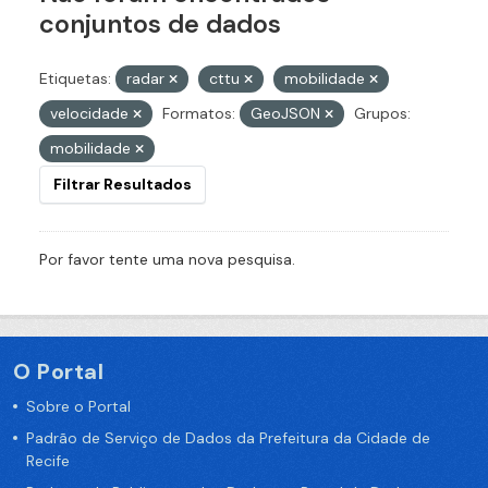
conjuntos de dados
Etiquetas:
radar
cttu
mobilidade
velocidade
Formatos:
GeoJSON
Grupos:
mobilidade
Filtrar Resultados
Por favor tente uma nova pesquisa.
O Portal
Sobre o Portal
Padrão de Serviço de Dados da Prefeitura da Cidade de
Recife