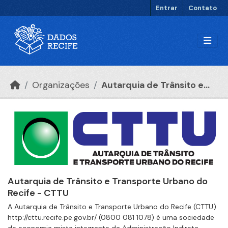
Ir para o conteúdo principal
Entrar
Contato
Organizações
Autarquia de Trânsito e...
Autarquia de Trânsito e Transporte Urbano do
Recife - CTTU
A Autarquia de Trânsito e Transporte Urbano do Recife (CTTU)
http://cttu.recife.pe.gov.br/ (0800 081 1078) é uma sociedade