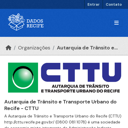
Ir para o conteúdo principal
Entrar
Contato
Organizações
Autarquia de Trânsito e...
Autarquia de Trânsito e Transporte Urbano do
Recife - CTTU
A Autarquia de Trânsito e Transporte Urbano do Recife (CTTU)
http://cttu.recife.pe.gov.br/ (0800 081 1078) é uma sociedade