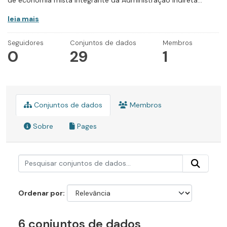
de economia mista integrante da Administração Indireta...
leia mais
Seguidores
Conjuntos de dados
Membros
0
29
1
Conjuntos de dados
Membros
Sobre
Pages
Ordenar por
6 conjuntos de dados