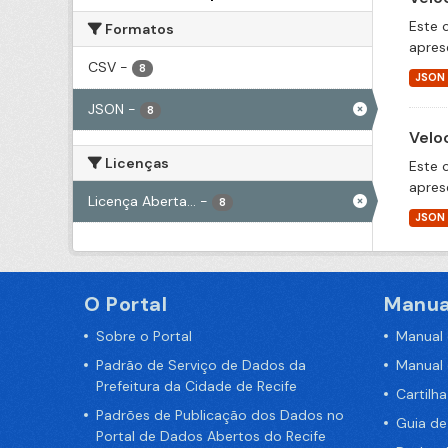
Este 
Formatos
apres
CSV
-
8
JSON
JSON
-
8
Velo
Licenças
Este 
apres
Licença Aberta...
-
8
JSON
O Portal
Manua
Sobre o Portal
Manual
Padrão de Serviço de Dados da
Manual
Prefeitura da Cidade de Recife
Cartilh
Padrões de Publicação dos Dados no
Guia d
Portal de Dados Abertos do Recife