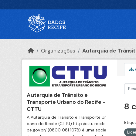
Ir para o conteúdo principal
Organizações
Autarquia de Trânsito
Autarquia de Trânsito e
Transporte Urbano do Recife -
8 
CTTU
A Autarquia de Trânsito e Transporte Ur
Etiqu
bano do Recife (CTTU) http://cttu.recife.
pe.gov.br/ (0800 081 1078) é uma socie
Lic