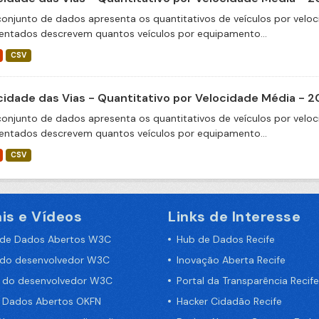
conjunto de dados apresenta os quantitativos de veículos por veloc
entados descrevem quantos veículos por equipamento...
CSV
cidade das Vias - Quantitativo por Velocidade Média - 
conjunto de dados apresenta os quantitativos de veículos por veloc
entados descrevem quantos veículos por equipamento...
CSV
is e Vídeos
Links de Interesse
 de Dados Abertos W3C
Hub de Dados Recife
 do desenvolvedor W3C
Inovação Aberta Recife
a do desenvolvedor W3C
Portal da Transparência Recife
e Dados Abertos OKFN
Hacker Cidadão Recife