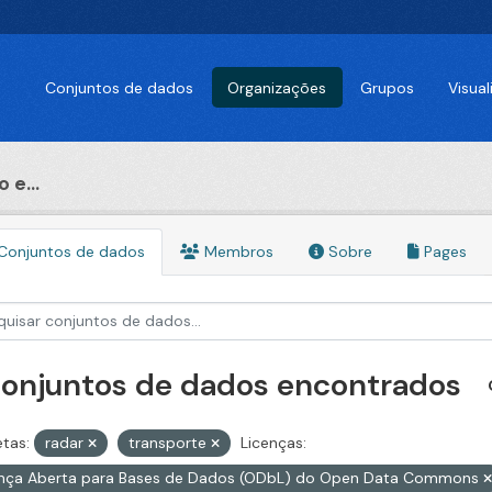
Conjuntos de dados
Organizações
Grupos
Visua
 e...
Conjuntos de dados
Membros
Sobre
Pages
conjuntos de dados encontrados
etas:
radar
transporte
Licenças:
ença Aberta para Bases de Dados (ODbL) do Open Data Commons