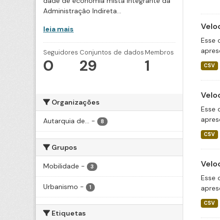
dade de economia mista integrante da
Administração Indireta...
Velo
leia mais
Esse 
apres
Seguidores
Conjuntos de dados
Membros
0
29
1
CSV
Velo
Organizações
Esse 
apres
Autarquia de...
-
8
CSV
Grupos
Velo
Mobilidade
-
3
Esse 
Urbanismo
-
apres
1
CSV
Etiquetas