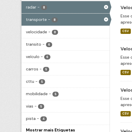
radar
-
Velo
8
Esse 
transporte
-
8
apres
velocidade
-
CSV
8
transito
-
6
Velo
veículo
-
Esse 
6
apres
carros
-
5
CSV
cttu
-
5
Velo
mobilidade
-
5
Esse 
apres
vias
-
5
CSV
pista
-
4
Mostrar mais Etiquetas
Velo