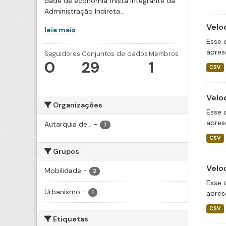
dade de economia mista integrante da
Administração Indireta...
Velo
leia mais
Esse 
apres
Seguidores
Conjuntos de dados
Membros
0
29
1
CSV
Velo
Organizações
Esse 
apres
Autarquia de...
-
7
CSV
Grupos
Velo
Mobilidade
-
2
Esse 
Urbanismo
-
apres
1
CSV
Etiquetas