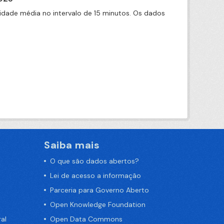
idade média no intervalo de 15 minutos. Os dados
Saiba mais
O que são dados abertos?
Lei de acesso a informação
Parceria para Governo Aberto
Open Knowledge Foundation
al
Open Data Commons