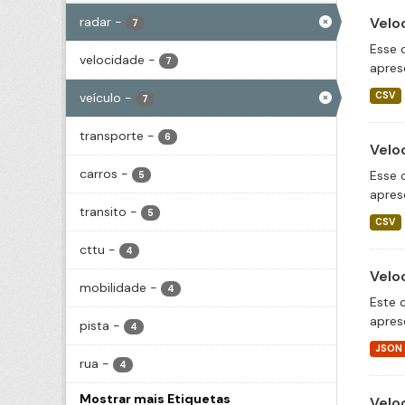
radar
-
Velo
7
Esse 
velocidade
-
7
apres
veículo
-
CSV
7
transporte
-
6
Velo
carros
-
Esse 
5
apres
transito
-
5
CSV
cttu
-
4
Velo
mobilidade
-
4
Este 
apres
pista
-
4
JSON
rua
-
4
Mostrar mais Etiquetas
Velo