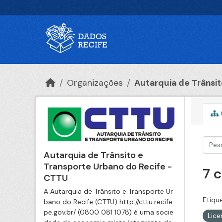
Ir para o conteúdo principal
Organizações
Autarquia de Trânsito
Autarquia de Trânsito e
Transporte Urbano do Recife -
7 
CTTU
A Autarquia de Trânsito e Transporte Ur
Etiqu
bano do Recife (CTTU) http://cttu.recife.
pe.gov.br/ (0800 081 1078) é uma socie
Lic