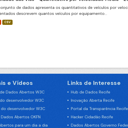
conjunto de dados apresenta os quantitativos de veículos por veloc
entados descrevem quantos veículos por equipamento...
CSV
is e Vídeos
Links de Interesse
 de Dados Abertos W3C
Hub de Dados Recife
 do desenvolvedor W3C
Inovação Aberta Recife
a do desenvolvedor W3C
Portal da Transparência Recife
e Dados Abertos OKFN
Hacker Cidadão Recife
bertos para um dia a dia
Dados Abertos Governo Feder