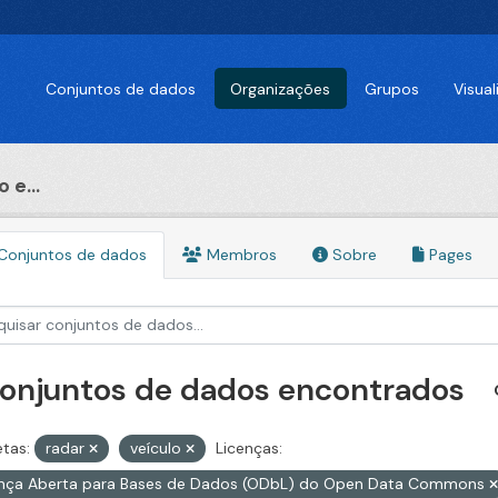
Conjuntos de dados
Organizações
Grupos
Visua
 e...
Conjuntos de dados
Membros
Sobre
Pages
conjuntos de dados encontrados
etas:
radar
veículo
Licenças:
ença Aberta para Bases de Dados (ODbL) do Open Data Commons