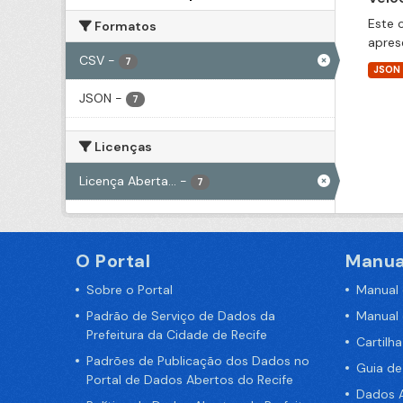
Este 
Formatos
apres
CSV
-
7
JSON
JSON
-
7
Licenças
Licença Aberta...
-
7
O Portal
Manua
Sobre o Portal
Manual
Padrão de Serviço de Dados da
Manual
Prefeitura da Cidade de Recife
Cartilh
Padrões de Publicação dos Dados no
Guia d
Portal de Dados Abertos do Recife
Dados A