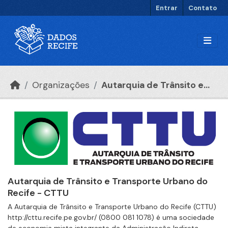
Ir para o conteúdo principal
Entrar
Contato
Organizações
Autarquia de Trânsito e...
Autarquia de Trânsito e Transporte Urbano do
Recife - CTTU
A Autarquia de Trânsito e Transporte Urbano do Recife (CTTU)
http://cttu.recife.pe.gov.br/ (0800 081 1078) é uma sociedade