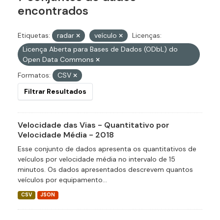
encontrados
Etiquetas:
radar
veículo
Licenças:
Licença Aberta para Bases de Dados (ODbL) do
Open Data Commons
Formatos:
CSV
Filtrar Resultados
Velocidade das Vias - Quantitativo por
Velocidade Média - 2018
Esse conjunto de dados apresenta os quantitativos de
veículos por velocidade média no intervalo de 15
minutos. Os dados apresentados descrevem quantos
veículos por equipamento...
CSV
JSON