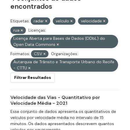
encontrados
Etiquetas:
radar
veículo
velocidade
rua
Licenças:
Licença Aberta para Bases de Dados (ODbL) do
Open Data Commons
Formatos:
CSV
Organizações:
Autarquia de Trânsito e Transporte Urbano do Recife
- CTTU
Filtrar Resultados
Velocidade das Vias - Quantitativo por
Velocidade Média - 2021
Esse conjunto de dados apresenta os quantitativos de
veículos por velocidade média no intervalo de 15
minutos. Os dados apresentados descrevem quantos
veículos por equipamento...