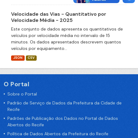
Velocidade das Vias - Quantitativo por
Velocidade Média - 2025
Este conjunto de dados apresenta os quantitativos de
veículos por velocidade média no intervalo de 15
minutos. Os dados apresentados descrevem quantos
veículos por equipamento...
JSON
CSV
O Portal
Sobre o Portal
Padrão de Serviço de Dados da Prefeitura da Cidade de
Recife
Padrões de Publicação dos Dados no Portal de Dados
Abertos do Recife
Política de Dados Abertos da Prefeitura do Recife