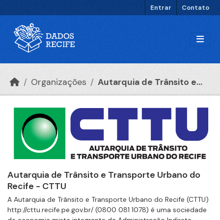
Ir para o conteúdo principal
Entrar
Contato
Organizações
Autarquia de Trânsito e...
Autarquia de Trânsito e Transporte Urbano do
Recife - CTTU
A Autarquia de Trânsito e Transporte Urbano do Recife (CTTU)
http://cttu.recife.pe.gov.br/ (0800 081 1078) é uma sociedade