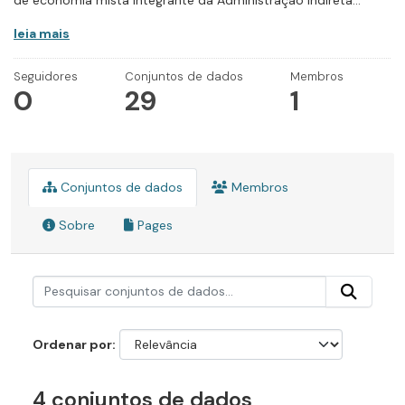
de economia mista integrante da Administração Indireta...
leia mais
Seguidores
Conjuntos de dados
Membros
0
29
1
Conjuntos de dados
Membros
Sobre
Pages
Ordenar por
4 conjuntos de dados