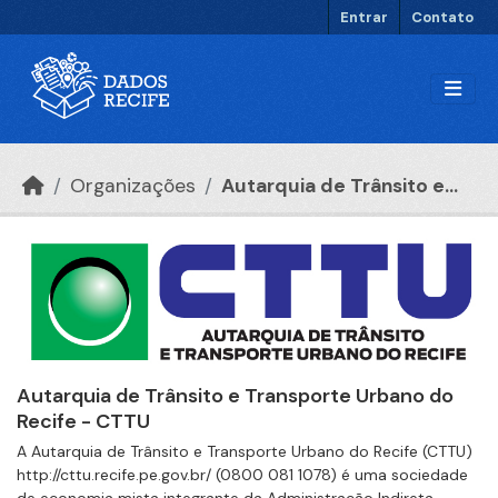
Ir para o conteúdo principal
Entrar
Contato
Organizações
Autarquia de Trânsito e...
Autarquia de Trânsito e Transporte Urbano do
Recife - CTTU
A Autarquia de Trânsito e Transporte Urbano do Recife (CTTU)
http://cttu.recife.pe.gov.br/ (0800 081 1078) é uma sociedade