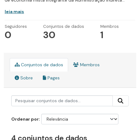
de economia mista integrante da Administração Indireta...
leia mais
Seguidores
Conjuntos de dados
Membros
0
30
1
Conjuntos de dados
Membros
Sobre
Pages
Ordenar por
4 conjuntos de dados