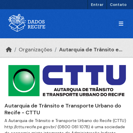
Ir para o conteúdo principal
Entrar
Contato
Organizações
Autarquia de Trânsito e...
Autarquia de Trânsito e Transporte Urbano do
Recife - CTTU
A Autarquia de Trânsito e Transporte Urbano do Recife (CTTU)
http://cttu.recife.pe.gov.br/ (0800 081 1078) é uma sociedade