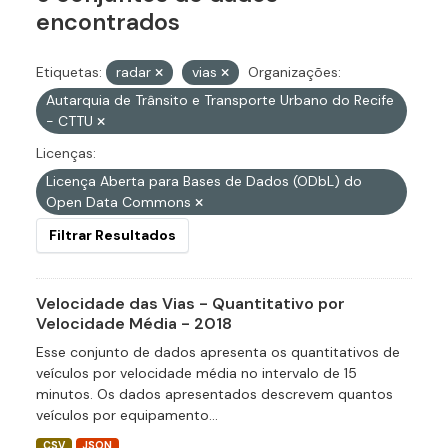
encontrados
Etiquetas:
radar
vias
Organizações:
Autarquia de Trânsito e Transporte Urbano do Recife
- CTTU
Licenças:
Licença Aberta para Bases de Dados (ODbL) do
Open Data Commons
Filtrar Resultados
Velocidade das Vias - Quantitativo por
Velocidade Média - 2018
Esse conjunto de dados apresenta os quantitativos de
veículos por velocidade média no intervalo de 15
minutos. Os dados apresentados descrevem quantos
veículos por equipamento...
CSV
JSON