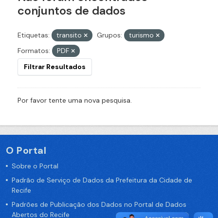
conjuntos de dados
Etiquetas:
transito
Grupos:
turismo
Formatos:
PDF
Filtrar Resultados
Por favor tente uma nova pesquisa.
O Portal
Sobre o Portal
Padrão de Serviço de Dados da Prefeitura da Cidade de
Recife
Padrões de Publicação dos Dados no Portal de Dados
Abertos do Recife