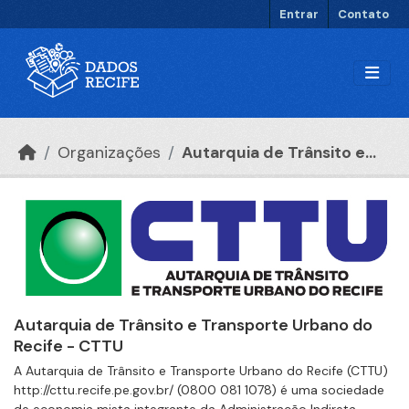
Ir para o conteúdo principal
Entrar
Contato
Organizações
Autarquia de Trânsito e...
Autarquia de Trânsito e Transporte Urbano do
Recife - CTTU
A Autarquia de Trânsito e Transporte Urbano do Recife (CTTU)
http://cttu.recife.pe.gov.br/ (0800 081 1078) é uma sociedade