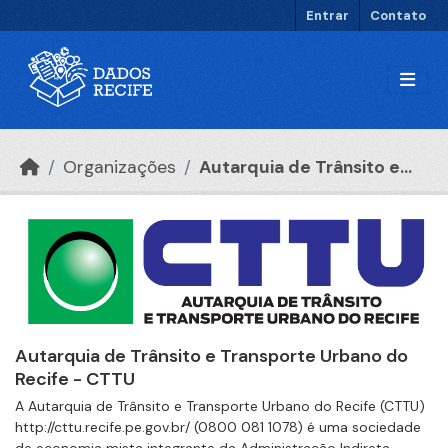
Ir para o conteúdo principal
Entrar
Contato
Organizações
Autarquia de Trânsito e...
Autarquia de Trânsito e Transporte Urbano do
Recife - CTTU
A Autarquia de Trânsito e Transporte Urbano do Recife (CTTU)
http://cttu.recife.pe.gov.br/ (0800 081 1078) é uma sociedade