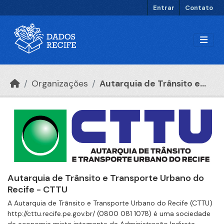
Ir para o conteúdo principal
Entrar
Contato
Organizações
Autarquia de Trânsito e...
Autarquia de Trânsito e Transporte Urbano do
Recife - CTTU
A Autarquia de Trânsito e Transporte Urbano do Recife (CTTU)
http://cttu.recife.pe.gov.br/ (0800 081 1078) é uma sociedade